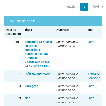
Anterior
1
Próximo
Conjunto de itens:
Data do
Título
Autor(es)
Tipo
documento
1911
Educação da mulher
Souza, Henrique
Livro
no Brasil:
Castriciano de
conferência
realizada pelo Dr.
Henrique
Castriciano no dia
23 de julho de 1910
1907
O último enforcado
Souza, Henrique
Artigo de
Castriciano de
Periódico
1903
Vibrações
Souza, Henrique
Livro
Castriciano de
1989
Mãe
Souza, Henrique
Livro
Castriciano de