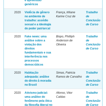
e apreensão
genéricos
2020
Violêcia de gênero
França, Irlliane
Trabalho
no ambiente de
Karine Cruz de
de
trabalho: assédio
Conclusão
sexual e a ideologia
de Curso
do poder patriarcal
2020
Fake news: uma
Bispo, Philliph
Trabalho
análise sobre a
Anderson de
de
violação dos
Oliveira
Conclusão
direitos
de Curso
fundamentais e sua
interferência nos
processos
democráticos
2020
Habitação
Simas, Patricia
Trabalho
adequada: análise
Ramos de Carvalho
de
do direito à moradia
Conclusão
no Brasil
de Curso
2020
Ativismo judicial:
Afonso, Vitor
Trabalho
uma análise do
Caldas
de
fenômeno pela ótica
Conclusão
da filosofia liberal no
de Curso