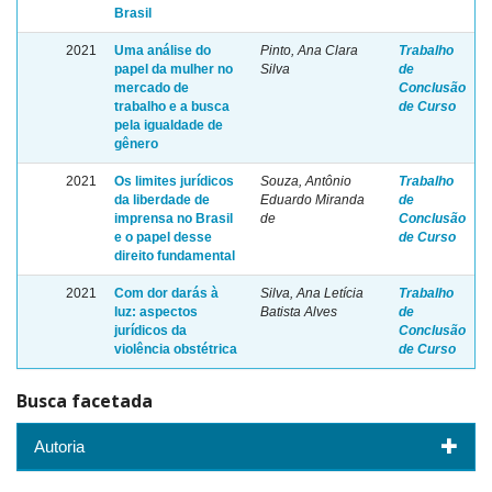
Brasil
2021
Uma análise do
Pinto, Ana Clara
Trabalho
papel da mulher no
Silva
de
mercado de
Conclusão
trabalho e a busca
de Curso
pela igualdade de
gênero
2021
Os limites jurídicos
Souza, Antônio
Trabalho
da liberdade de
Eduardo Miranda
de
imprensa no Brasil
de
Conclusão
e o papel desse
de Curso
direito fundamental
2021
Com dor darás à
Silva, Ana Letícia
Trabalho
luz: aspectos
Batista Alves
de
jurídicos da
Conclusão
violência obstétrica
de Curso
Busca facetada
Autoria