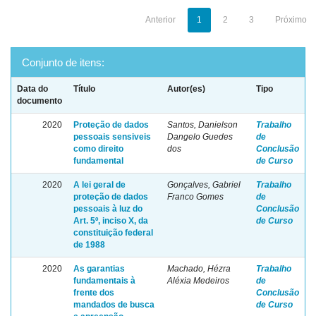
Anterior
1
2
3
Próximo
Conjunto de itens:
Data do
Título
Autor(es)
Tipo
documento
2020
Proteção de dados
Santos, Danielson
Trabalho
pessoais sensiveis
Dangelo Guedes
de
como direito
dos
Conclusão
fundamental
de Curso
2020
A lei geral de
Gonçalves, Gabriel
Trabalho
proteção de dados
Franco Gomes
de
pessoais à luz do
Conclusão
Art. 5º, inciso X, da
de Curso
constituição federal
de 1988
2020
As garantias
Machado, Hézra
Trabalho
fundamentais à
Aléxia Medeiros
de
frente dos
Conclusão
mandados de busca
de Curso