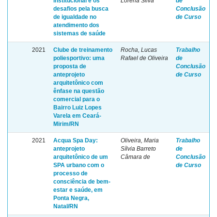
institucional e os
Lorena Silva
de
desafios pela busca
Conclusão
de igualdade no
de Curso
atendimento dos
sistemas de saúde
2021
Clube de treinamento
Rocha, Lucas
Trabalho
poliesportivo: uma
Rafael de Oliveira
de
proposta de
Conclusão
anteprojeto
de Curso
arquitetônico com
ênfase na questão
comercial para o
Bairro Luiz Lopes
Varela em Ceará-
Mirim/RN
2021
Acqua Spa Day:
Oliveira, Maria
Trabalho
anteprojeto
Sílvia Barreto
de
arquitetônico de um
Câmara de
Conclusão
SPA urbano com o
de Curso
processo de
consciência de bem-
estar e saúde, em
Ponta Negra,
Natal/RN