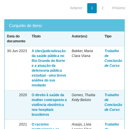
Anterior
1
2
Próximo
Conjunto de itens:
Data do
Título
Autor(es)
Tipo
documento
30-Jun-2023
A (des)judicialização
Bakker, Maria
Trabalho
da saúde pública no
Clara Viana
de
Rio Grande do Norte
Conclusão
e a atuação da
de Curso
defensoria pública
estadual - uma breve
análise do sus
mediado
2020
O direito à saúde da
Gomes, Thalita
Trabalho
mulher contraposto a
Ketly Belizio
de
violência obstétrica
Conclusão
nos hospitais
de Curso
brasileiros
2021
O racismo
Araújo, Lívia
Trabalho