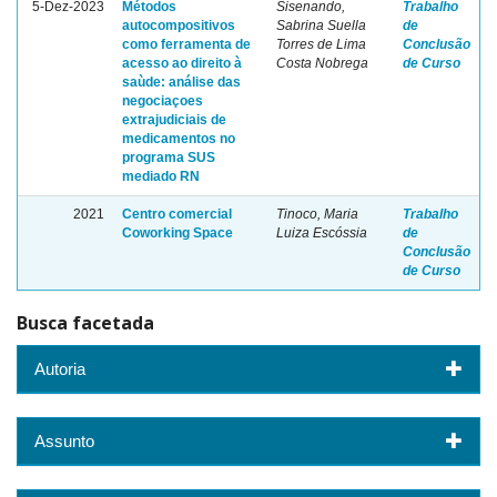
5-Dez-2023
Métodos
Sisenando,
Trabalho
autocompositivos
Sabrina Suella
de
como ferramenta de
Torres de Lima
Conclusão
acesso ao direito à
Costa Nobrega
de Curso
saùde: análise das
negociaçoes
extrajudiciais de
medicamentos no
programa SUS
mediado RN
2021
Centro comercial
Tinoco, Maria
Trabalho
Coworking Space
Luiza Escóssia
de
Conclusão
de Curso
Busca facetada
Autoria
Assunto