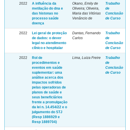
2022
A influência da
Okano, Emily de
Trabalho
metilação do dna e
Oliveira; Oliveira,
de
das histonas no
Maria das Vitórias
Conclusão
processo saúde
Venâncio de
de Curso
doença
2022
Lei geral de proteção
Dantas, Fernando
Trabalho
de dados: o dever
Carlos
de
legal no atendimento
Conclusão
clínico e hospitalar
de Curso
2022
Rol de
Lima, Luiza Freire
Trabalho
procedimentos e
de
eventos em saúde
Conclusão
suplementar: uma
de Curso
análise acerca dos
impactos sofridos
pelas operadoras de
planos de saúde e
seus beneficiários
frente a promulgação
da lei n. 14.454/22 e o
julgamento do STJ
(Resp 1886929 e
Resp 1889704)