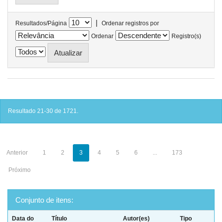
|
Resultados/Página
Ordenar registros por
Ordenar
Registro(s)
Resultado 21-30 de 1721.
Anterior
1
2
3
4
5
6
...
173
Próximo
Conjunto de itens:
Data do
Título
Autor(es)
Tipo