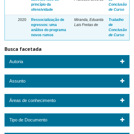
princípio da
Conclusão
ofensividade
de Curso
2020
Ressocialização de
Miranda, Eduarda
Trabalho
egressos: uma
Lais Freitas de
de
análise do programa
Conclusão
novos rumos
de Curso
Busca facetada
Autoria
Assunto
Áreas de conhecimento
Tipo de Documento