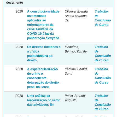
documento
2020
A constitucionalidade
Oliveira, Brenda
Trabalho
das medidas
Abdon Miranda
de
aplicadas ao
de
Conclusão
enfrentamento da
de Curso
crise sanitária da
COVID-19 à luz da
ponderação alexyana
2020
Os direitos humanos e
Medeiros,
Trabalho
a crítica
Bernard Itoh de
de
pachukaniana ao
Conclusão
direito
de Curso
2020
A espetacularização
Padilha, Beatriz
Trabalho
do crime e
Sena
de
consequente
Conclusão
deturpação do direito
de Curso
penal no Brasil
2020
Uma análise da
Paiva, Brenno
Trabalho
terceirização no setor
Augusto
de
das atividades-fim
Conclusão
de Curso