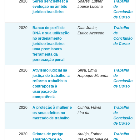
2020
Seres sencientes: a
Soares, Esther
Trabalho
evolução no âmbito
Louise Lucena
de
jurídico brasileiro
Conclusão
de Curso
2020
Banco de perfil de
Dias Junior,
Trabalho
DNA e sua utilização
Eurico Azevedo
de
no ordenamento
Conclusão
jurídico brasileiro:
de Curso
uma promissora
ferramenta da
persecução penal
2020
Ativismo judicial na
Silva, Emyli
Trabalho
justiça do trabalho: a
Hapuque Miranda
de
reforma trabalhista
Conclusão
contraposta à
de Curso
usurpação de
competência
2020
A proteção à mulher e
Cunha, Flávia
Trabalho
os seus efeitos no
Lira da
de
mercado de trabalho
Conclusão
de Curso
2020
Crimes de perigo
Araújo, Esther
Trabalho
abstrato face ao
Praxedes Silva de
de