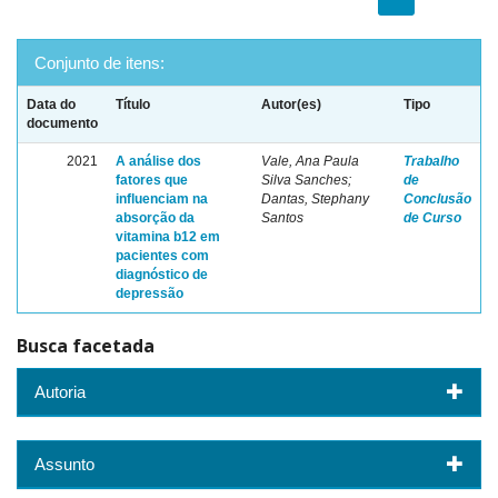
Conjunto de itens:
Data do
Título
Autor(es)
Tipo
documento
2021
A análise dos
Vale, Ana Paula
Trabalho
fatores que
Silva Sanches;
de
influenciam na
Dantas, Stephany
Conclusão
absorção da
Santos
de Curso
vitamina b12 em
pacientes com
diagnóstico de
depressão
Busca facetada
Autoria
Assunto