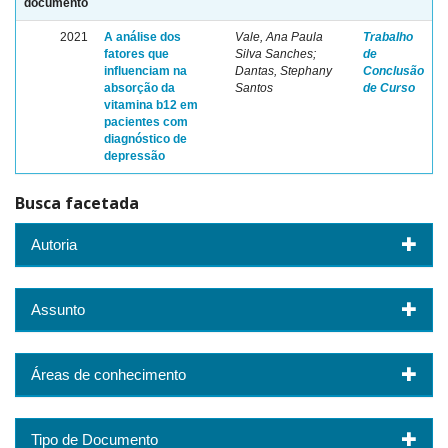
documento
2021
A análise dos
Vale, Ana Paula
Trabalho
fatores que
Silva Sanches;
de
influenciam na
Dantas, Stephany
Conclusão
absorção da
Santos
de Curso
vitamina b12 em
pacientes com
diagnóstico de
depressão
Busca facetada
Autoria
Assunto
Áreas de conhecimento
Tipo de Documento