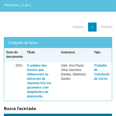
Resultado 1-1 de 1.
Anterior
1
Próximo
Conjunto de itens:
Data do
Título
Autor(es)
Tipo
documento
2021
A análise dos
Vale, Ana Paula
Trabalho
fatores que
Silva Sanches;
de
influenciam na
Dantas, Stephany
Conclusão
absorção da
Santos
de Curso
vitamina b12 em
pacientes com
diagnóstico de
depressão
Busca facetada