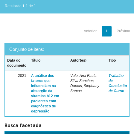
Resultado 1-1 de 1.
Anterior
1
Próximo
Conjunto de itens:
Data do
Título
Autor(es)
Tipo
documento
2021
A análise dos
Vale, Ana Paula
Trabalho
fatores que
Silva Sanches;
de
influenciam na
Dantas, Stephany
Conclusão
absorção da
Santos
de Curso
vitamina b12 em
pacientes com
diagnóstico de
depressão
Busca facetada