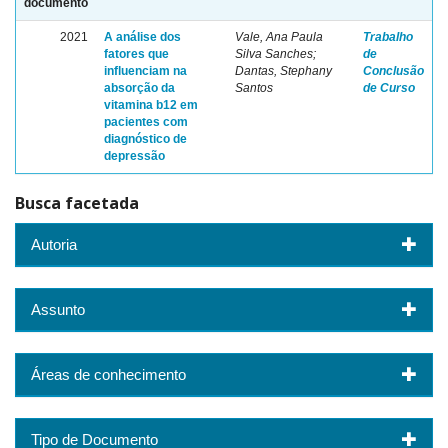
documento
2021
A análise dos
Vale, Ana Paula
Trabalho
fatores que
Silva Sanches;
de
influenciam na
Dantas, Stephany
Conclusão
absorção da
Santos
de Curso
vitamina b12 em
pacientes com
diagnóstico de
depressão
Busca facetada
Autoria
Assunto
Áreas de conhecimento
Tipo de Documento