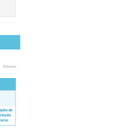
Próximo
o
balho de
clusão
Curso