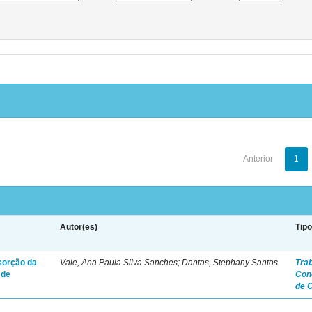
Anterior
1
Autor(es)
Tip
bsorção da
Vale, Ana Paula Silva Sanches; Dantas, Stephany Santos
Tra
 de
Con
de 