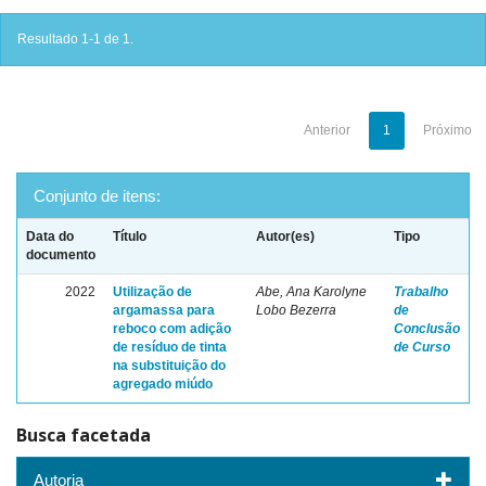
Resultado 1-1 de 1.
Anterior
1
Próximo
Conjunto de itens:
Data do
Título
Autor(es)
Tipo
documento
2022
Utilização de
Abe, Ana Karolyne
Trabalho
argamassa para
Lobo Bezerra
de
reboco com adição
Conclusão
de resíduo de tinta
de Curso
na substituição do
agregado miúdo
Busca facetada
Autoria