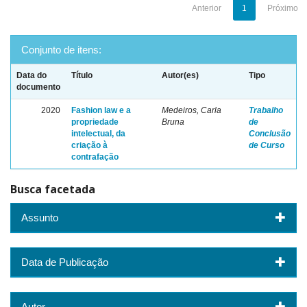
Anterior
1
Próximo
Conjunto de itens:
Data do
Título
Autor(es)
Tipo
documento
2020
Fashion law e a
Medeiros, Carla
Trabalho
propriedade
Bruna
de
intelectual, da
Conclusão
criação à
de Curso
contrafação
Busca facetada
Assunto
Data de Publicação
Autor