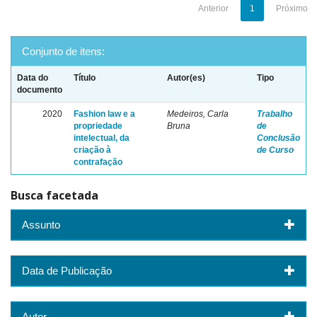
Anterior
1
Próximo
Conjunto de itens:
Data do
Título
Autor(es)
Tipo
documento
2020
Fashion law e a
Medeiros, Carla
Trabalho
propriedade
Bruna
de
intelectual, da
Conclusão
criação à
de Curso
contrafação
Busca facetada
Assunto
Data de Publicação
Autor