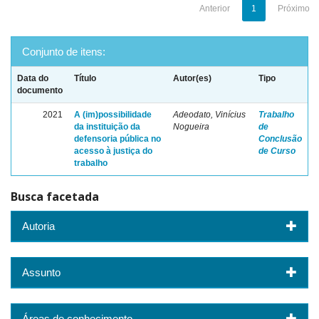
Anterior
1
Próximo
Conjunto de itens:
Data do
Título
Autor(es)
Tipo
documento
2021
A (im)possibilidade
Adeodato, Vinícius
Trabalho
da instituição da
Nogueira
de
defensoria pública no
Conclusão
acesso à justiça do
de Curso
trabalho
Busca facetada
Autoria
Assunto
Áreas de conhecimento