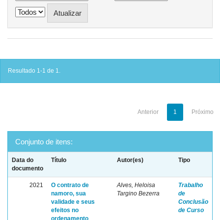
Resultado 1-1 de 1.
Anterior
1
Próximo
Conjunto de itens:
Data do
Título
Autor(es)
Tipo
documento
2021
O contrato de
Alves, Heloisa
Trabalho
namoro, sua
Targino Bezerra
de
validade e seus
Conclusão
efeitos no
de Curso
ordenamento