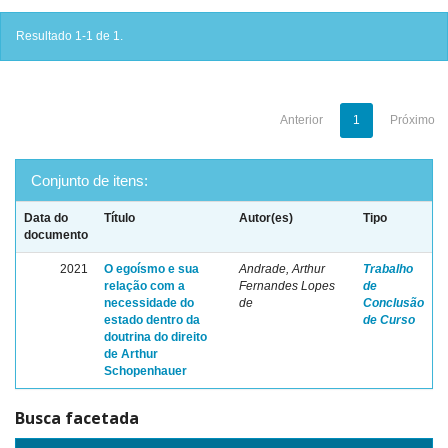
Resultado 1-1 de 1.
Anterior
1
Próximo
Conjunto de itens:
Data do
Título
Autor(es)
Tipo
documento
2021
O egoísmo e sua
Andrade, Arthur
Trabalho
relação com a
Fernandes Lopes
de
necessidade do
de
Conclusão
estado dentro da
de Curso
doutrina do direito
de Arthur
Schopenhauer
Busca facetada