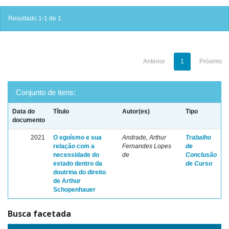
Resultado 1-1 de 1.
Anterior
1
Próximo
Conjunto de itens:
Data do
Título
Autor(es)
Tipo
documento
2021
O egoísmo e sua
Andrade, Arthur
Trabalho
relação com a
Fernandes Lopes
de
necessidade do
de
Conclusão
estado dentro da
de Curso
doutrina do direito
de Arthur
Schopenhauer
Busca facetada