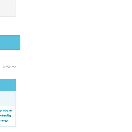
Próximo
o
balho de
clusão
Curso