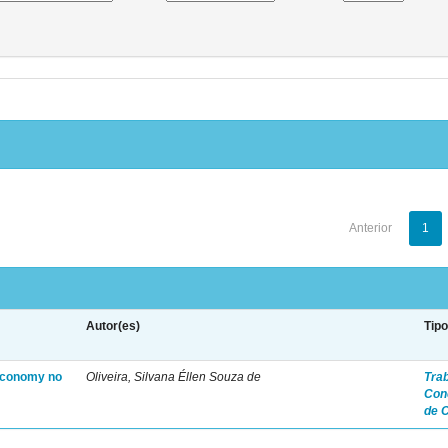
Anterior
1
Autor(es)
Tip
 economy no
Oliveira, Silvana Éllen Souza de
Tra
Con
de 