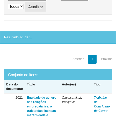
Resultado 1-1 de 1.
Anterior
1
Próximo
Conjunto de itens:
Data do
Título
Autor(es)
Tipo
documento
2021
Equidade de gênero
Cavalcanti, Liz
Trabalho
nas relações
Vasiljevic
de
empregatícias: o
Conclusão
trajeto das licenças
de Curso
maternidade e