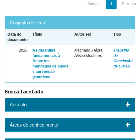
Anterior
1
Próximo
Conjunto de itens:
Data do
Título
Autor(es)
Tipo
documento
2020
As garantias
Machado, Hézra
Trabalho
fundamentais à
Aléxia Medeiros
de
frente dos
Conclusão
mandados de busca
de Curso
e apreensão
genéricos
Busca facetada
Assunto
Áreas de conhecimento