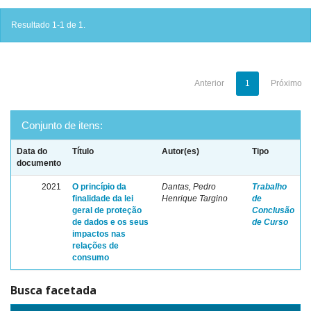
Resultado 1-1 de 1.
Anterior
1
Próximo
Conjunto de itens:
Data do
Título
Autor(es)
Tipo
documento
2021
O princípio da
Dantas, Pedro
Trabalho
finalidade da lei
Henrique Targino
de
geral de proteção
Conclusão
de dados e os seus
de Curso
impactos nas
relações de
consumo
Busca facetada