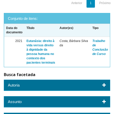
Anterior
1
Próximo
Conjunto de itens:
Data do
Título
Autor(es)
Tipo
documento
2021
Eutanásia: direito à
Costa, Bárbara Silva
Trabalho
vida versus direito
da
de
à dignidade da
Conclusão
pessoa humana no
de Curso
contexto dos
pacientes terminais
Busca facetada
Autoria
Assunto