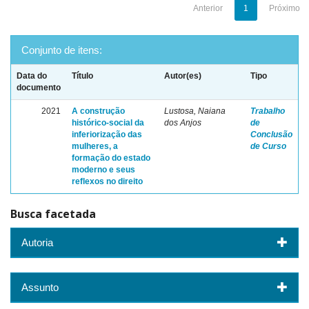
Anterior
1
Próximo
Conjunto de itens:
Data do
Título
Autor(es)
Tipo
documento
2021
A construção
Lustosa, Naiana
Trabalho
histórico-social da
dos Anjos
de
inferiorização das
Conclusão
mulheres, a
de Curso
formação do estado
moderno e seus
reflexos no direito
Busca facetada
Autoria
Assunto