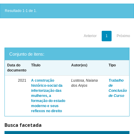
Resultado 1-1 de 1.
Anterior
1
Próximo
Conjunto de itens:
Data do
Título
Autor(es)
Tipo
documento
2021
A construção
Lustosa, Naiana
Trabalho
histórico-social da
dos Anjos
de
inferiorização das
Conclusão
mulheres, a
de Curso
formação do estado
moderno e seus
reflexos no direito
Busca facetada