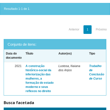
Resultado 1-1 de 1.
Anterior
1
Próximo
Conjunto de itens:
Data do
Título
Autor(es)
Tipo
documento
2021
A construção
Lustosa, Naiana
Trabalho
histórico-social da
dos Anjos
de
inferiorização das
Conclusão
mulheres, a
de Curso
formação do estado
moderno e seus
reflexos no direito
Busca facetada