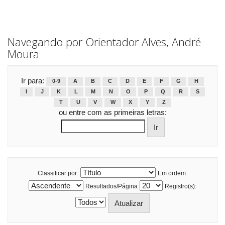
Navegando por Orientador Alves, André
Moura
Ir para:
0-9
A
B
C
D
E
F
G
H
I
J
K
L
M
N
O
P
Q
R
S
T
U
V
W
X
Y
Z
ou entre com as primeiras letras:
Classificar por:
Em ordem:
Resultados/Página
Registro(s):