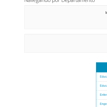
I
Educa
Educa
Enfe
Enge