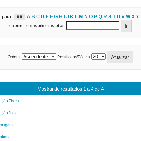
r para:
A
B
C
D
E
F
G
H
I
J
K
L
M
N
O
P
Q
R
S
T
U
V
W
X
Y
0-9
ou entre com as primeiras letras:
Ordem:
Resultados/Página
Mostrando resultados 1 a 4 de 4
ção Física
ção física
rmagem
nharia