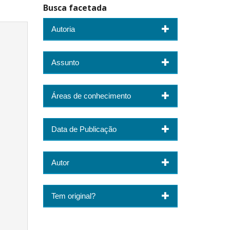
Busca facetada
Autoria
Assunto
Áreas de conhecimento
Data de Publicação
Autor
Tem original?