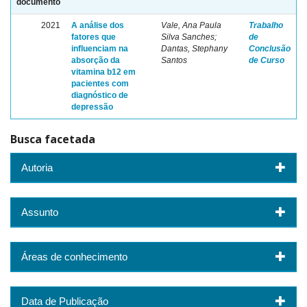
documento
2021
A análise dos
Vale, Ana Paula
Trabalho
fatores que
Silva Sanches;
de
influenciam na
Dantas, Stephany
Conclusão
absorção da
Santos
de Curso
vitamina b12 em
pacientes com
diagnóstico de
depressão
Busca facetada
Autoria
Assunto
Áreas de conhecimento
Data de Publicação