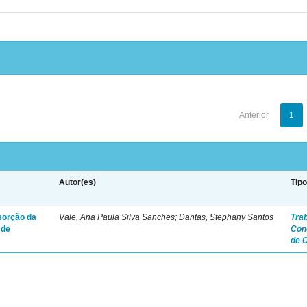
Anterior
1
Autor(es)
Tip
bsorção da
Vale, Ana Paula Silva Sanches; Dantas, Stephany Santos
Tra
 de
Con
de 