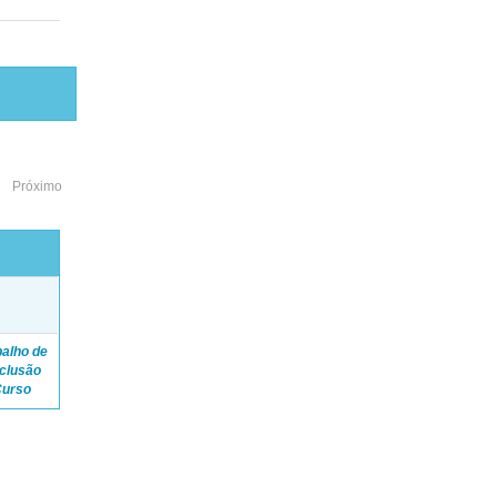
Próximo
o
balho de
clusão
Curso