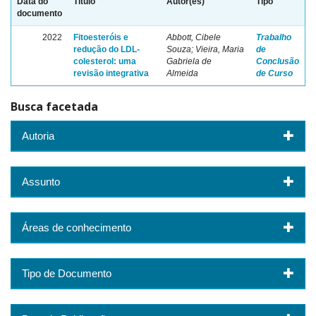
Data do
Título
Autor(es)
Tipo
documento
2022
Fitoesteróis e
Abbott, Cibele
Trabalho
redução do LDL-
Souza; Vieira, Maria
de
colesterol: uma
Gabriela de
Conclusão
revisão integrativa
Almeida
de Curso
Busca facetada
Autoria
Assunto
Áreas de conhecimento
Tipo de Documento