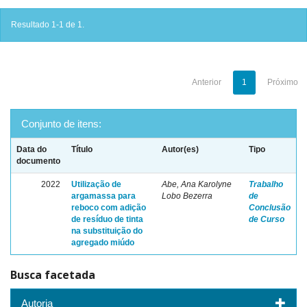
Resultado 1-1 de 1.
Anterior
1
Próximo
Conjunto de itens:
Data do
Título
Autor(es)
Tipo
documento
2022
Utilização de
Abe, Ana Karolyne
Trabalho
argamassa para
Lobo Bezerra
de
reboco com adição
Conclusão
de resíduo de tinta
de Curso
na substituição do
agregado miúdo
Busca facetada
Autoria