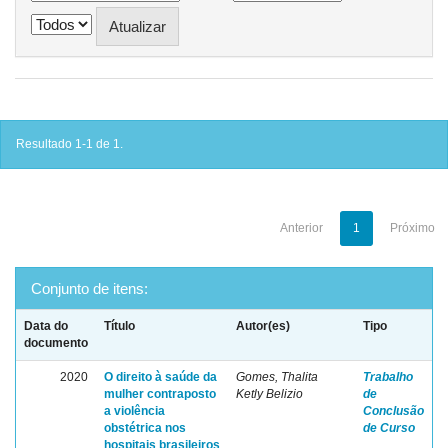
Resultado 1-1 de 1.
Anterior
1
Próximo
Conjunto de itens:
Data do
Título
Autor(es)
Tipo
documento
2020
O direito à saúde da
Gomes, Thalita
Trabalho
mulher contraposto
Ketly Belizio
de
a violência
Conclusão
obstétrica nos
de Curso
hospitais brasileiros