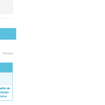
Próximo
o
balho de
clusão
Curso