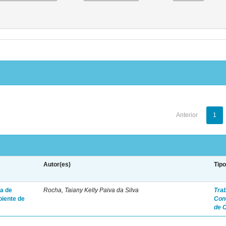
Anterior
1
Autor(es)
Tip
a de
Rocha, Taiany Kelly Paiva da Silva
Tra
biente de
Con
de 