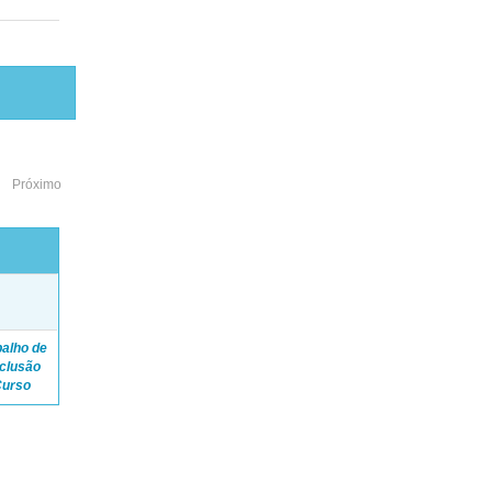
Próximo
o
balho de
clusão
Curso