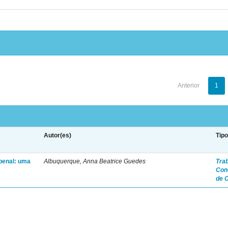
Anterior
1
Autor(es)
Tip
penal: uma
Albuquerque, Anna Beatrice Guedes
Tra
Con
de 